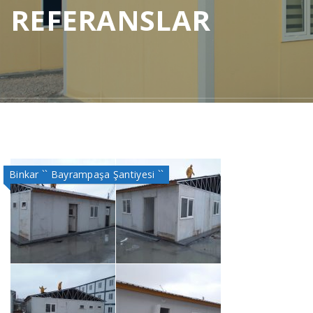
REFERANSLAR
Binkar `` Bayrampaşa Şantiyesi ``