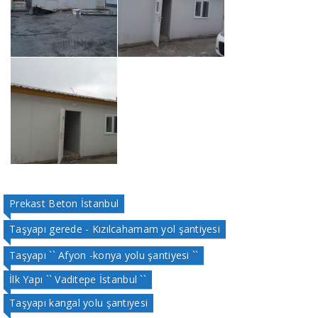
Prekast Beton İstanbul
Taşyapı gerede - Kızılcahamam yol şantiyesi
Taşyapı `` Afyon -konya yolu şantiyesi ``
İlk Yapı `` Vaditepe İstanbul ``
Taşyapı kangal yolu şantıyesi