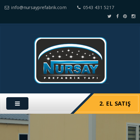
info@nursayprefabrik.com
0543 431 5217
2. EL SATIŞ